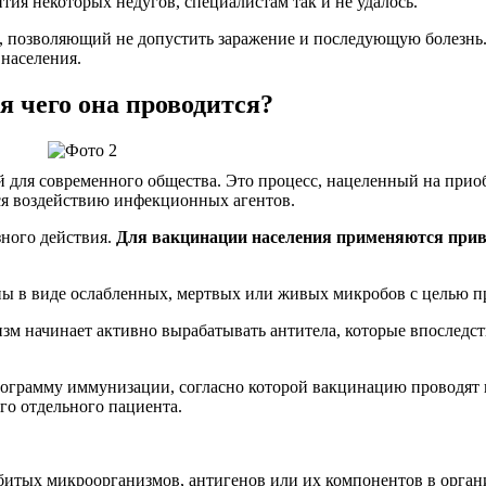
тия некоторых недугов, специалистам так и не удалось.
, позволяющий не допустить заражение и последующую болезнь
 населения.
я чего она проводится?
й для современного общества. Это процесс, нацеленный на при
ся воздействию инфекционных агентов.
зного действия.
Для вакцинации населения применяются прив
ны в виде ослабленных, мертвых или живых микробов с целью п
м начинает активно вырабатывать антитела, которые впоследств
грамму иммунизации, согласно которой вакцинацию проводят ц
го отдельного пациента.
битых микроорганизмов, антигенов или их компонентов в орга