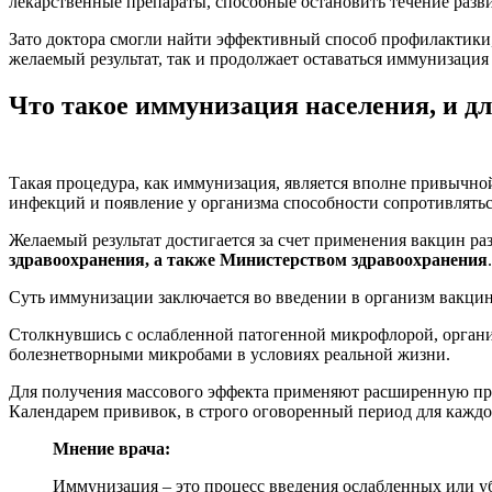
лекарственные препараты, способные остановить течение разви
Зато доктора смогли найти эффективный способ профилактики
желаемый результат, так и продолжает оставаться иммунизация
Что такое иммунизация населения, и дл
Такая процедура, как иммунизация, является вполне привычно
инфекций и появление у организма способности сопротивлять
Желаемый результат достигается за счет применения вакцин ра
здравоохранения, а также Министерством здравоохранения
.
Суть иммунизации заключается во введении в организм вакци
Столкнувшись с ослабленной патогенной микрофлорой, организ
болезнетворными микробами в условиях реальной жизни.
Для получения массового эффекта применяют расширенную про
Календарем прививок, в строго оговоренный период для каждо
Мнение врача:
Иммунизация – это процесс введения ослабленных или у