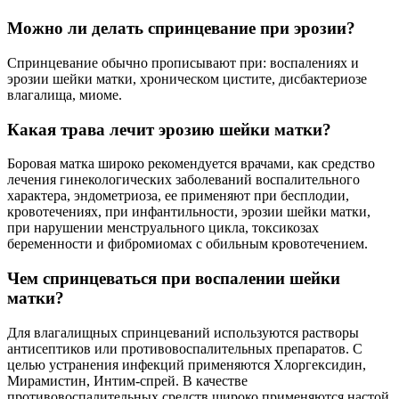
Можно ли делать спринцевание при эрозии?
Спринцевание обычно прописывают при: воспалениях и
эрозии шейки матки, хроническом цистите, дисбактериозе
влагалища, миоме.
Какая трава лечит эрозию шейки матки?
Боровая матка широко рекомендуется врачами, как средство
лечения гинекологических заболеваний воспалительного
характера, эндометриоза, ее применяют при бесплодии,
кровотечениях, при инфантильности, эрозии шейки матки,
при нарушении менструального цикла, токсикозах
беременности и фибромиомах с обильным кровотечением.
Чем спринцеваться при воспалении шейки
матки?
Для влагалищных спринцеваний используются растворы
антисептиков или противовоспалительных препаратов. С
целью устранения инфекций применяются Хлоргексидин,
Мирамистин, Интим-спрей. В качестве
противовоспалительных средств широко применяются настой