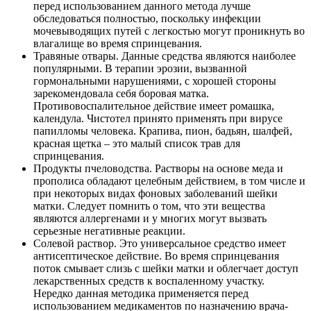
перед использованием данного метода лучше
обследоваться полностью, поскольку инфекции
мочевыводящих путей с легкостью могут проникнуть во
влагалище во время спринцевания.
Травяные отвары. Данные средства являются наиболее
популярными. В терапии эрозии, вызванной
гормональными нарушениями, с хорошей стороны
зарекомендовала себя боровая матка.
Противовоспалительное действие имеет ромашка,
календула. Чистотел принято применять при вирусе
папилломы человека. Крапива, пион, бадьян, шалфей,
красная щетка – это малый список трав для
спринцевания.
Продукты пчеловодства. Растворы на основе меда и
прополиса обладают целебным действием, в том числе и
при некоторых видах фоновых заболеваний шейки
матки. Следует помнить о том, что эти вещества
являются аллергенами и у многих могут вызвать
серьезные негативные реакции.
Солевой раствор. Это универсальное средство имеет
антисептическое действие. Во время спринцевания
поток смывает слизь с шейки матки и облегчает доступ
лекарственных средств к воспаленному участку.
Нередко данная методика применяется перед
использованием медикаментов по назначению врача-