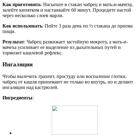
Как приготовить
: Насыпьте в стакан чабрец и мать-и-мачеху,
залейте кипятком и настаивайте 60 минут. Процедите настой
через несколько слоев марли.
Как использовать
: Пейте 3 раза день по ½ стакана до приема
пищи.
Результат
: Чабрец разжижает застойную мокроту, а мать-и-
мачеха усиливает ее выделение из дыхательных путей и
тормозит кашлевой рефлекс.
Ингаляции
Чтобы вылечить трахеит, простуду или воспаление глотки,
чабрец от кашля принимают не только во внутрь, но и делают
ингаляции над кастрюлей.
Ингредиенты
: