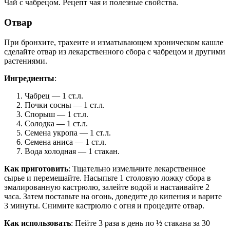
Чай с чабрецом. Рецепт чая и полезные свойства.
Отвар
При бронхите, трахеите и изматывающем хроническом кашле
сделайте отвар из лекарственного сбора с чабрецом и другими
растениями.
Ингредиенты
:
Чабрец — 1 ст.л.
Почки сосны — 1 ст.л.
Спорыш — 1 ст.л.
Солодка — 1 ст.л.
Семена укропа — 1 ст.л.
Семена аниса — 1 ст.л.
Вода холодная — 1 стакан.
Как приготовить
: Тщательно измельчите лекарственное
сырье и перемешайте. Насыпьте 1 столовую ложку сбора в
эмалированную кастрюлю, залейте водой и настаивайте 2
часа. Затем поставьте на огонь, доведите до кипения и варите
3 минуты. Снимите кастрюлю с огня и процедите отвар.
Как использовать
: Пейте 3 раза в день по ½ стакана за 30