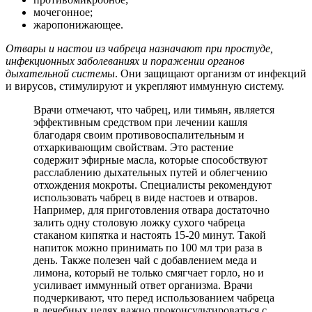
мочегонное;
жаропонижающее.
Отвары и настои из чабреца назначают при простуде,
инфекционных заболеваниях и поражении органов
дыхательной системы
. Они защищают организм от инфекций
и вирусов, стимулируют и укрепляют иммунную систему.
Врачи отмечают, что чабрец, или тимьян, является
эффективным средством при лечении кашля
благодаря своим противовоспалительным и
отхаркивающим свойствам. Это растение
содержит эфирные масла, которые способствуют
расслаблению дыхательных путей и облегчению
отхождения мокроты. Специалисты рекомендуют
использовать чабрец в виде настоев и отваров.
Например, для приготовления отвара достаточно
залить одну столовую ложку сухого чабреца
стаканом кипятка и настоять 15-20 минут. Такой
напиток можно принимать по 100 мл три раза в
день. Также полезен чай с добавлением меда и
лимона, который не только смягчает горло, но и
усиливает иммунный ответ организма. Врачи
подчеркивают, что перед использованием чабреца
в лечебных целях важно проконсультироваться с