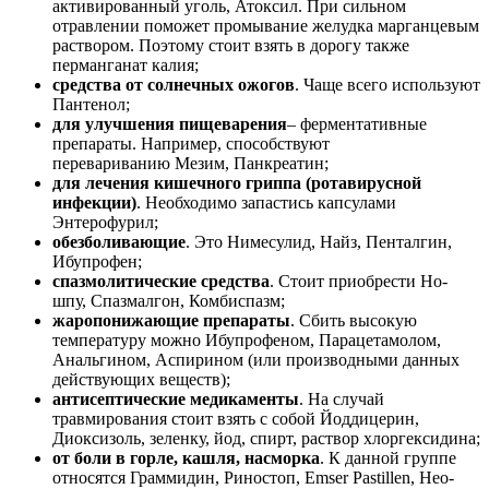
активированный уголь, Атоксил. При сильном
отравлении поможет промывание желудка марганцевым
раствором. Поэтому стоит взять в дорогу также
перманганат калия;
средства от солнечных ожогов
. Чаще всего используют
Пантенол;
для улучшения пищеварения
– ферментативные
препараты. Например, способствуют
перевариванию Мезим, Панкреатин;
для лечения кишечного гриппа (ротавирусной
инфекции)
. Необходимо запастись капсулами
Энтерофурил;
обезболивающие
. Это Нимесулид, Найз, Пенталгин,
Ибупрофен;
спазмолитические средства
. Стоит приобрести Но-
шпу, Спазмалгон, Комбиспазм;
жаропонижающие препараты
. Сбить высокую
температуру можно Ибупрофеном, Парацетамолом,
Анальгином, Аспирином (или производными данных
действующих веществ);
антисептические медикаменты
. На случай
травмирования стоит взять с собой Йоддицерин,
Диоксизоль, зеленку, йод, спирт, раствор хлоргексидина;
от боли в горле, кашля, насморка
. К данной группе
относятся Граммидин, Риностоп, Emser Pastillen, Нео-