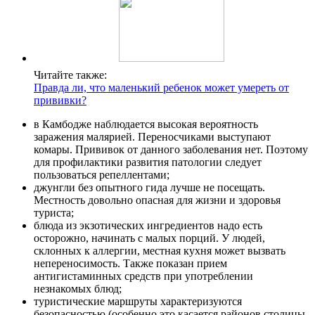
Читайте также:
Правда ли, что маленький ребенок может умереть от
прививки?
в Камбодже наблюдается высокая вероятность
заражения малярией. Переносчиками выступают
комары. Прививок от данного заболевания нет. Поэтому
для профилактики развития патологии следует
пользоваться репеллентами;
джунгли без опытного гида лучше не посещать.
Местность довольно опасная для жизни и здоровья
туриста;
блюда из экзотических ингредиентов надо есть
осторожно, начинать с малых порций. У людей,
склонных к аллергии, местная кухня может вызвать
непереносимость. Также показан прием
антигистаминных средств при употреблении
незнакомых блюд;
туристические маршруты характеризуются
безопасностью (особенно это касается районов столицы,