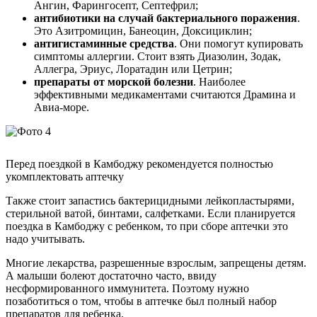
Ангин, Фарингосепт, Септефрил;
антибиотики на случай бактериального поражения
.
Это Азитромицин, Банеоцин, Доксициклин;
антигистаминные средства
. Они помогут купировать
симптомы аллергии. Стоит взять Диазолин, Зодак,
Аллегра, Эриус, Лоратадин или Цетрин;
препараты от морской болезни
. Наиболее
эффективными медикаментами считаются Драмина и
Авиа-море.
Перед поездкой в Камбоджу рекомендуется полностью
укомплектовать аптечку
Также стоит запастись бактерицидными лейкопластырями,
стерильной ватой, бинтами, салфетками. Если планируется
поездка в Камбоджу с ребенком, то при сборе аптечки это
надо учитывать.
Многие лекарства, разрешенные взрослым, запрещены детям.
А малыши болеют достаточно часто, ввиду
несформированного иммунитета. Поэтому нужно
позаботиться о том, чтобы в аптечке был полный набор
препаратов для ребенка.