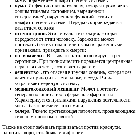
коже, поражением лимфатической системы;
чума
. Инфекционная патология, которая проявляется
общим тяжелым состоянием, выраженной
гипертермией, нарушением функций легких и
лимфатической системы. Нередко сопровождается
развитием сепсиса;
птичий грипп
. Это вирусная инфекция, которая
передается от птиц человеку. Заражение может
протекать бессимптомно или с ярко выраженными
признаками, приводить к смерти;
полиомиелит
. Вызывают патологию вирусы трех
серотипов. При полиомиелите поражается центральная
неравная система, возникает паралич;
бешенство
. Это опасная вирусная болезнь, которая без
лечения приводит к летальному исходу. Вирус
затрагивает нервную систему;
менингококковый менингит
. Может протекать
генерализованно либо в форме назофарингита.
Характеризуется признаками нарушения деятельности
мозга, бактериемией, токсемией;
холера
. Тяжело протекающая патология, проявляющаяся
сильным поносом и рвотой.
Также не стоит забывать прививаться против краснухи,
паротита, кори, столбняка и дифтерии.