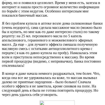
форму, но и появился целлюлит. Время у меня есть, залезла в
интернет и нашла просто огромное количество информации
по борьбе с этим недугом. Особенно интересным мне
показался баночный массаж.
Я без проблем купила в аптеке возле дома силиконовые банки
(очень недорого), сама сделала массажное масло (можно было
бы и купить, но мне как-то даже интересно стало) по такому
рецепту: на 25 мл. персикового масла по 5 капель
апельсинового, гераниевого и можжевелового эфирных
масел. Да еще – для лучшего эффекта смешала полученную
масляную смесь с остатками антицеллюлитного крема с
перцем ( я как-то давно купила на пробу). Намазалась этим
всем и приступила непосредственно к массажу. Во время
первой процедуры (видимо, с непривычки), банка постоянно
отклеивалась!
В конце я даже начала немного раздражаться, тем более. Что,
когда она все же удерживалась на коже, то массаж вызывал
далеко не приятные ощущения – было больно! Сначала
особого эффекта я не заметила, кроме синяков на попе. На
следующий день я была не готова повторить процедуру. Но
через день удалось себя уговорить.