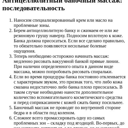
Антицеллюлитный баночный массаж:
последовательность
Наносим специализированный крем или масло на
проблемные зоны.
Берем антицеллюлитную банку и сжимаем ее или же
резиновую грушу наверху. Подносим вплотную к коже.
Банка должна присосаться. Если все сделано правильно,
то обязательно появляются несильные болевые
ощущения.
Теперь необходимо осторожно начинать массаж:
медленно рисовать вакуумной банкой прямые линии.
При наличии определенного опыта в данном виде
массажа, можно попробовать рисовать спиральки.
Если во время процедуры банка постоянно отклеивается
с характерным звуком, это признак того, что либо кожа
смазана недостаточно либо банка плохо присосалась. В
таком случае необходимо нанести дополнительное
количество вспомогательного косметического средства
и перед соприкасанием с кожей сжать банку посильнее.
Баночный массаж не проводят по внутренней стороне
бедра и в области под коленом.
Сложнее всего промассировать одну из самых
проблемных зон – складку под ягодицей. Во-первых, до