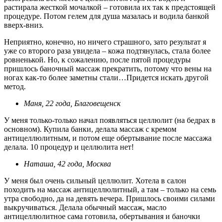
растирала жесткой мочалкой – готовила их так к предстоящей
процедуре. Потом гелем для душа мазалась и водила банкой
вверх-вниз.
Неприятно, конечно, но ничего страшного, зато результат я
уже со второго раза увидела – кожа подтянулась, стала более
ровненькой. Но, к сожалению, после пятой процедуры
пришлось баночный массаж прекратить, потому что вены на
ногах как-то более заметны стали…Придется искать другой
метод.
Маня, 22 года, Благовещенск
У меня только-только начал появляться целлюлит (на бедрах в
основном). Купила банки, делала массаж с кремом
антицеллюлитным, и потом еще обертывание после массажа
делала. 10 процедур и целлюлита нет!
Наташа, 42 года, Москва
У меня был очень сильный целлюлит. Хотела в салон
походить на массаж антицеллюлитный, а там – только на семь
утра свободно, да на девять вечера. Пришлось своими силами
выкручиваться. Делала обычный массаж, масло
антицеллюлитное сама готовила, обертывания и баночки