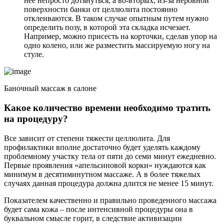
нее непросто дотянуться, а во-вторых, из-за неровной
поверхности банки от целлюлита постоянно
отклеиваются. В таком случае опытным путем нужно
определить позу, в которой эта складка исчезает.
Например, можно присесть на корточки, сделав упор на
одно колено, или же разместить массируемую ногу на
стуле.
Баночный массаж в салоне
Какое количество времени необходимо тратить
на процедуру?
Все зависит от степени тяжести целлюлита. Для
профилактики вполне достаточно будет уделять каждому
проблемному участку тела от пяти до семи минут ежедневно.
Первые проявления «апельсиновой корки» нуждаются как
минимум в десятиминутном массаже. А в более тяжелых
случаях данная процедура должна длится не менее 15 минут.
Показателем качественно и правильно проведенного массажа
будет сама кожа – после интенсивной процедуры она в
буквальном смысле горит, в следствие активизации