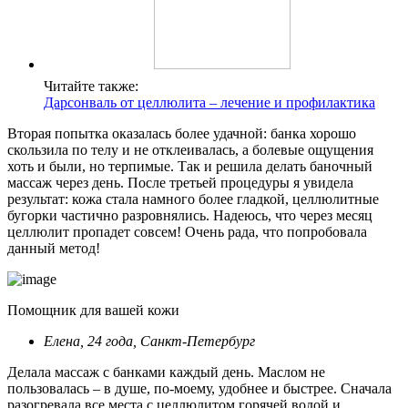
Читайте также:
Дарсонваль от целлюлита – лечение и профилактика
Вторая попытка оказалась более удачной: банка хорошо
скользила по телу и не отклеивалась, а болевые ощущения
хоть и были, но терпимые. Так и решила делать баночный
массаж через день. После третьей процедуры я увидела
результат: кожа стала намного более гладкой, целлюлитные
бугорки частично разровнялись. Надеюсь, что через месяц
целлюлит пропадет совсем! Очень рада, что попробовала
данный метод!
Помощник для вашей кожи
Елена, 24 года, Санкт-Петербург
Делала массаж с банками каждый день. Маслом не
пользовалась – в душе, по-моему, удобнее и быстрее. Сначала
разогревала все места с целлюлитом горячей водой и