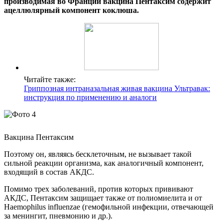
производимая во Франции вакцина Пентаксим содержит
ацеллюлярный компонент коклюша.
Читайте также:
Гриппозная интраназальная живая вакцина Ультравак:
инструкция по применению и аналоги
Вакцина Пентаксим
Поэтому он, являясь бесклеточным, не вызывает такой
сильной реакции организма, как аналогичный компонент,
входящий в состав АКДС.
Помимо трех заболеваний, против которых прививают
АКДС, Пентаксим защищает также от полиомиелита и от
Haemophilus influenzae (гемофильной инфекции, отвечающей
за менингит, пневмонию и др.).