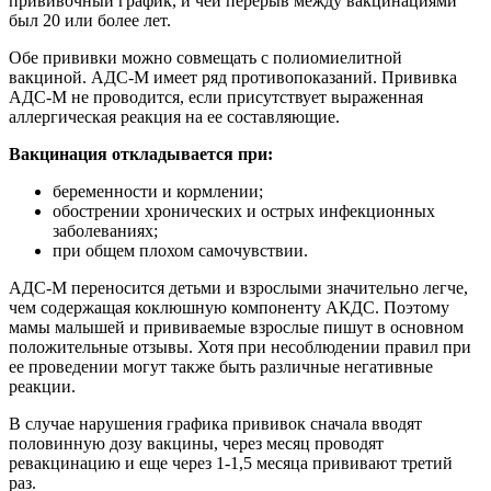
прививочный график, и чей перерыв между вакцинациями
был 20 или более лет.
Обе прививки можно совмещать с полиомиелитной
вакциной. АДС-М имеет ряд противопоказаний. Прививка
АДС-М не проводится, если присутствует выраженная
аллергическая реакция на ее составляющие.
Вакцинация откладывается при:
беременности и кормлении;
обострении хронических и острых инфекционных
заболеваниях;
при общем плохом самочувствии.
АДС-М переносится детьми и взрослыми значительно легче,
чем содержащая коклюшную компоненту АКДС. Поэтому
мамы малышей и прививаемые взрослые пишут в основном
положительные отзывы. Хотя при несоблюдении правил при
ее проведении могут также быть различные негативные
реакции.
В случае нарушения графика прививок сначала вводят
половинную дозу вакцины, через месяц проводят
ревакцинацию и еще через 1-1,5 месяца прививают третий
раз.