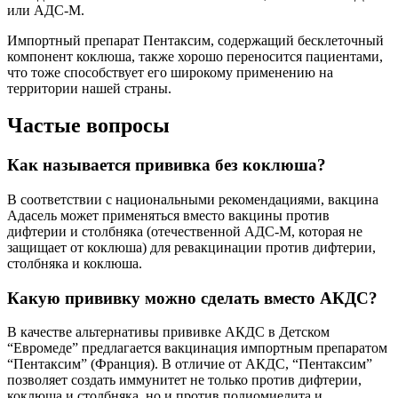
или АДС-М.
Импортный препарат Пентаксим, содержащий бесклеточный
компонент коклюша, также хорошо переносится пациентами,
что тоже способствует его широкому применению на
территории нашей страны.
Частые вопросы
Как называется прививка без коклюша?
В соответствии с национальными рекомендациями, вакцина
Адасель может применяться вместо вакцины против
дифтерии и столбняка (отечественной АДС-М, которая не
защищает от коклюша) для ревакцинации против дифтерии,
столбняка и коклюша.
Какую прививку можно сделать вместо АКДС?
В качестве альтернативы прививке АКДС в Детском
“Евромеде” предлагается вакцинация импортным препаратом
“Пентаксим” (Франция). В отличие от АКДС, “Пентаксим”
позволяет создать иммунитет не только против дифтерии,
коклюша и столбняка, но и против полиомиелита и