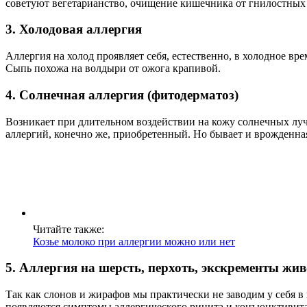
советуют вегетарианство, очищение кишечника от гнилостных 
3. Холодовая аллергия
Аллергия на холод проявляет себя, естественно, в холодное вр
Сыпь похожа на волдыри от ожога крапивой.
4. Солнечная аллергия (фитодерматоз)
Возникает при длительном воздействии на кожу солнечных луче
аллергий, конечно же, приобретенный. Но бывает и врожденна
Читайте также:
Козье молоко при аллергии можно или нет
5. Аллергия на шерсть, перхоть, экскременты жи
Так как слонов и жирафов мы практически не заводим у себя в 
появляются симптомы аллергического ринита и конъюнктивита, 