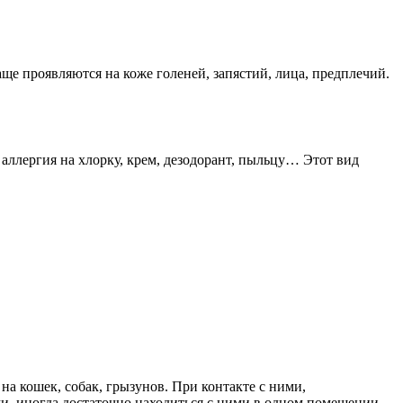
аще проявляются на коже голеней, запястий, лица, предплечий.
аллергия на хлорку, крем, дезодорант, пыльцу… Этот вид
на кошек, собак, грызунов. При контакте с ними,
ми, иногда достаточно находиться с ними в одном помещении.