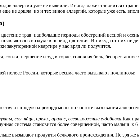
 видов аллергий уже не выявили. Иногда даже становится страшн
еще не дошла, но и тех видов аллергий, которые уже есть, впол
а)
й, цветение трав, наибольшие периоды обострений весной и осе
оявляются в воздухе в период цветения. И никуда от них не дет
ки закупоренной квартире у вас вряд ли получится.
са, сопли, першение и зуд в горле, головная боль, беспрестанн
дней полосе России, которые весьма часто вызывают поллинозы:
существуют продукты рекордсмены по частоте вызывания аллерги
укты, соя, яйца, орехи., арахис, всевозможные е-добавки.
Как пра
мунная система становится более совершенной, часто малыш к 6
ольше вызывают продукты белкового происхождения. Не зря же 