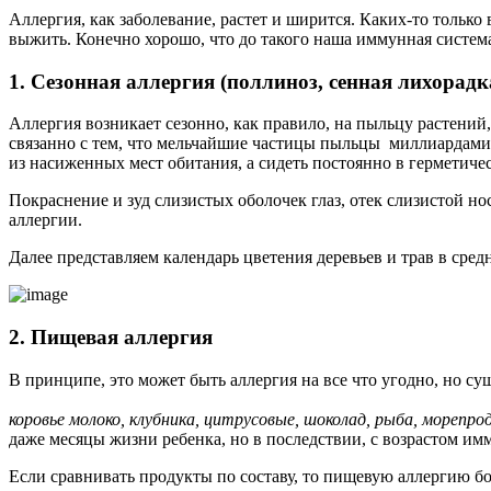
Аллергия, как заболевание, растет и ширится. Каких-то только
выжить. Конечно хорошо, что до такого наша иммунная система 
1. Сезонная аллергия (поллиноз, сенная лихорадк
Аллергия возникает сезонно, как правило, на пыльцу растени
связанно с тем, что мельчайшие частицы пыльцы миллиардами п
из насиженных мест обитания, а сидеть постоянно в герметичес
Покраснение и зуд слизистых оболочек глаз, отек слизистой но
аллергии.
Далее представляем календарь цветения деревьев и трав в сре
2. Пищевая аллергия
В принципе, это может быть аллергия на все что угодно, но 
коровье молоко, клубника, цитрусовые, шоколад, рыба, морепрод
даже месяцы жизни ребенка, но в последствии, с возрастом им
Если сравнивать продукты по составу, то пищевую аллергию б