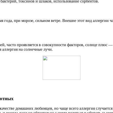
бактерий, токсинов и шлаков, использование сорбентов.
емя года, при морозе, сильном ветре. Внешне этот вид аллергии ч
й, часто проявляется в совокупности факторов, солнце плюс — 
я аллергия на солнечные лучи.
вотных
качестве домашних любимцев, но чаще всего аллергия случается 
и иногда даже не обязательно с ними возиться и убирать за ни