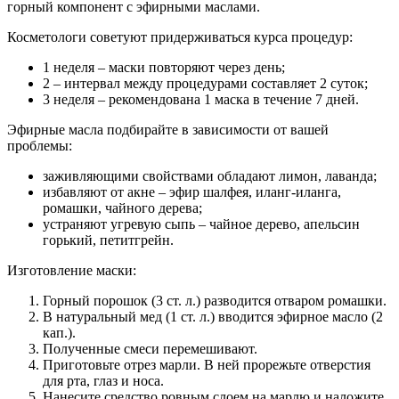
горный компонент с эфирными маслами.
Косметологи советуют придерживаться курса процедур:
1 неделя – маски повторяют через день;
2 – интервал между процедурами составляет 2 суток;
3 неделя – рекомендована 1 маска в течение 7 дней.
Эфирные масла подбирайте в зависимости от вашей
проблемы:
заживляющими свойствами обладают лимон, лаванда;
избавляют от акне – эфир шалфея, иланг-иланга,
ромашки, чайного дерева;
устраняют угревую сыпь – чайное дерево, апельсин
горький, петитгрейн.
Изготовление маски:
Горный порошок (3 ст. л.) разводится отваром ромашки.
В натуральный мед (1 ст. л.) вводится эфирное масло (2
кап.).
Полученные смеси перемешивают.
Приготовьте отрез марли. В ней прорежьте отверстия
для рта, глаз и носа.
Нанесите средство ровным слоем на марлю и наложите