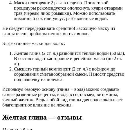
Маски повторяют 2 раза в неделю. После такой
процедуры рекомендуется ополоснуть кудри отварами
трав (череды либо ромашки). Можно использовать
лимонный сок или уксус, разбавленные водой.
Не следует передерживать средство! Засохшую маску из
глины очень проблематично смыть с волос.
Эффективные маски для волос:
Желтая глина (2 ст. л.) разводится теплой водой (50 мл).
В состав вводят касторовое и репейное масло (по 2 ст.
л.).
Смешать горный компонент (2 ст. л.) с кефиром до
образования сметанообразной смеси. Наносят средство
под шапочку на полчаса.
Используя базовую основу (глина + вода) можно создавать
самые различные рецепты, вводя в состав мед, витамины,
яичный желток. Ведь любой вид глины для волос оказывает
благоприятное влияние на локоны.
Желтая глина — отзывы
Марина, 28 лет