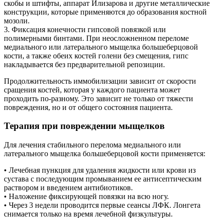
скобы и штифты, аппарат Илизарова и другие металлические
конструкции, которые применяются до образования костной
мозоли.
3. Фиксация конечности гипсовой повязкой или
полимерными бинтами. При неосложненном переломе
медиального или латерального мыщелка большеберцовой
кости, а также обеих костей голени без смещения, гипс
накладывается без предварительной репозиции.
Продолжительность иммобилизации зависит от скорости
сращения костей, которая у каждого пациента может
проходить по-разному. Это зависит не только от тяжести
повреждения, но и от общего состояния пациента.
Терапия при повреждении мыщелков
Для лечения стабильного перелома медиального или
латерального мыщелка большеберцовой кости применяется:
• Лечебная пункция для удаления жидкости или крови из
сустава с последующим промыванием ее антисептическим
раствором и введением антибиотиков.
• Наложение фиксирующей повязки на всю ногу.
• Через 3 недели проводится первые сеансы ЛФК. Лонгета
снимается только на время лечебной физкультуры.