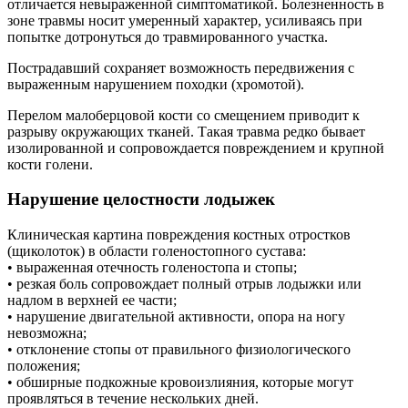
отличается невыраженной симптоматикой. Болезненность в
зоне травмы носит умеренный характер, усиливаясь при
попытке дотронуться до травмированного участка.
Пострадавший сохраняет возможность передвижения с
выраженным нарушением походки (хромотой).
Перелом малоберцовой кости со смещением приводит к
разрыву окружающих тканей. Такая травма редко бывает
изолированной и сопровождается повреждением и крупной
кости голени.
Нарушение целостности лодыжек
Клиническая картина повреждения костных отростков
(щиколоток) в области голеностопного сустава:
• выраженная отечность голеностопа и стопы;
• резкая боль сопровождает полный отрыв лодыжки или
надлом в верхней ее части;
• нарушение двигательной активности, опора на ногу
невозможна;
• отклонение стопы от правильного физиологического
положения;
• обширные подкожные кровоизлияния, которые могут
проявляться в течение нескольких дней.