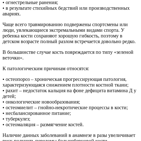
• огнестрельные ранения;
• в результате стихийных бедствий или производственных
авариях.
Чаще всего травмированию подвержены спортсмены или
люди, увлекающиеся экстремальными видами спорта. У
ребенка кости сохраняют хорошую гибкость, поэтому в
детском возрасте полный разлом встречается довольно редко.
В большинстве случае кость повреждается по типу «зеленой
веточки».
К патологическим причинам относятся:
• остеопороз – хроническая прогрессирующая патология,
характеризующаяся снижением плотности костной ткани;
• рахит – недостаток кальция на фоне дефицита витамина Д у
детей;
• онкологические новообразования;
• остеомиелит – гнойно-некротические процессы в кости;
• несбалансированное питание;
• туберкулез;
• остеомаляция – размягчение костей.
Наличие данных заболеваний в анамнезе в разы увеличивает
риск получить переломы большеберцовой кости.