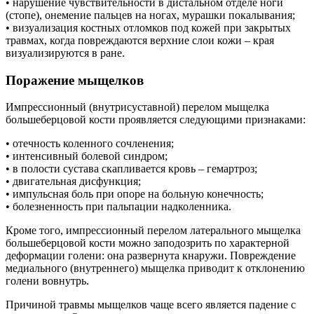
• нарушение чувствительности в дистальном отделе ноги
(стопе), онемение пальцев на ногах, мурашки покалывания;
• визуализация костных отломков под кожей при закрытых
травмах, когда повреждаются верхние слои кожи – края
визуализируются в ране.
Поражение мыщелков
Импрессионный (внутрисуставной) перелом мыщелка
большеберцовой кости проявляется следующими признаками:
• отечность коленного сочленения;
• интенсивный болевой синдром;
• в полости сустава скапливается кровь – гемартроз;
• двигательная дисфункция;
• импульсная боль при опоре на больную конечность;
• болезненность при пальпации надколенника.
Кроме того, импрессионный перелом латерального мыщелка
большеберцовой кости можно заподозрить по характерной
деформации голени: она развернута кнаружи. Повреждение
медиального (внутреннего) мыщелка приводит к отклонению
голени вовнутрь.
Причиной травмы мыщелков чаще всего является падение с