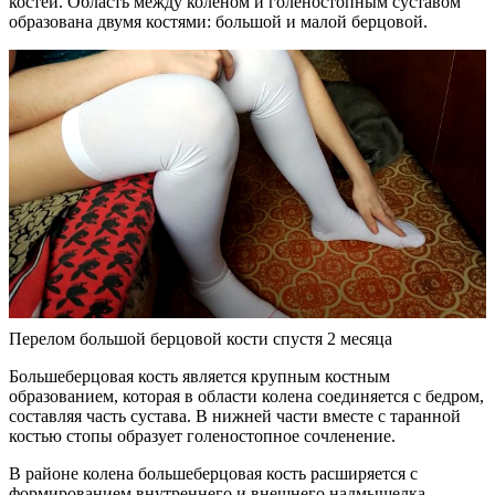
костей. Область между коленом и голеностопным суставом
образована двумя костями: большой и малой берцовой.
Перелом большой берцовой кости спустя 2 месяца
Большеберцовая кость является крупным костным
образованием, которая в области колена соединяется с бедром,
составляя часть сустава. В нижней части вместе с таранной
костью стопы образует голеностопное сочленение.
В районе колена большеберцовая кость расширяется с
формированием внутреннего и внешнего надмыщелка.