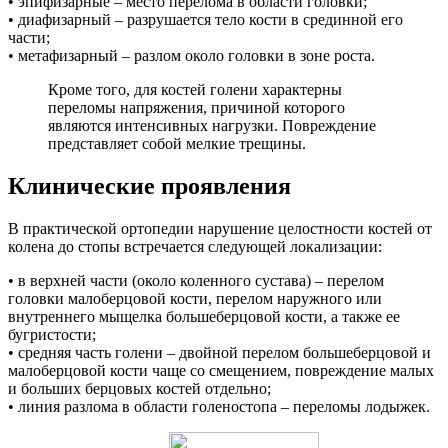
• эпифизарные – место перелома в области головки;
• диафизарный – разрушается тело кости в срединной его
части;
• метафизарный – разлом около головки в зоне роста.
Кроме того, для костей голени характерны
переломы напряжения, причиной которого
являются интенсивных нагрузки. Повреждение
представляет собой мелкие трещины.
Клинические проявления
В практической ортопедии нарушение целостности костей от
колена до стопы встречается следующей локализации:
• в верхней части (около коленного сустава) – перелом
головки малоберцовой кости, перелом наружного или
внутреннего мыщелка большеберцовой кости, а также ее
бугристости;
• средняя часть голени – двойной перелом большеберцовой и
малоберцовой кости чаще со смещением, повреждение малых
и больших берцовых костей отдельно;
• линия разлома в области голеностопа – переломы лодыжек.