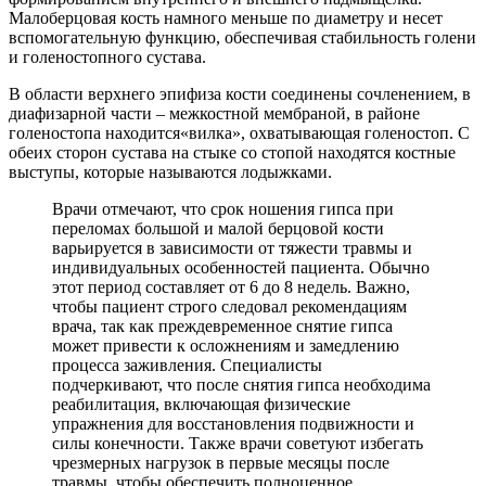
Малоберцовая кость намного меньше по диаметру и несет
вспомогательную функцию, обеспечивая стабильность голени
и голеностопного сустава.
В области верхнего эпифиза кости соединены сочленением, в
диафизарной части – межкостной мембраной, в районе
голеностопа находится«вилка», охватывающая голеностоп. С
обеих сторон сустава на стыке со стопой находятся костные
выступы, которые называются лодыжками.
Врачи отмечают, что срок ношения гипса при
переломах большой и малой берцовой кости
варьируется в зависимости от тяжести травмы и
индивидуальных особенностей пациента. Обычно
этот период составляет от 6 до 8 недель. Важно,
чтобы пациент строго следовал рекомендациям
врача, так как преждевременное снятие гипса
может привести к осложнениям и замедлению
процесса заживления. Специалисты
подчеркивают, что после снятия гипса необходима
реабилитация, включающая физические
упражнения для восстановления подвижности и
силы конечности. Также врачи советуют избегать
чрезмерных нагрузок в первые месяцы после
травмы, чтобы обеспечить полноценное