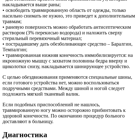
накладывается выше раны;
• освободить травмированную область от одежды, только
насильно снимать не нужно, это приведет к дополнительным
травмам;
• раневую поверхность можно обработать антисептическим
раствором (3% перекисью водорода) и наложить сверху
стерильный перевязочный материал;
• пострадавшему дать обезболивающее средство – Баралгин,
Темпалгин;
• травмированная нижняя конечность иммобилизируется: на
икроножную мышцу с захватом половины бедра вверху и
щиколотки снизу, накладывается шинирующее устройство.
С целью обездвиживания применяются специальные шины,
если готового устройства нет, можно воспользоваться
подручными средствами. Между шиной и ногой следует
подложить мягкий тканевый валик.
Если подобных приспособлений не нашлось,
травмированную ногу можно осторожно прибинтовать к
здоровой конечности. По окончанию процедур больного
доставляют в больницу.
Диагностика