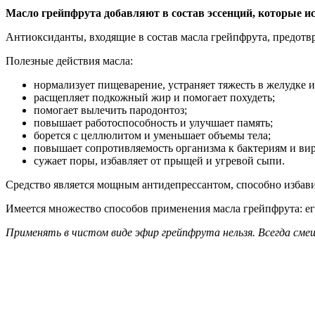
Масло грейпфрута добавляют в состав эссенций, которые и
Антиоксиданты, входящие в состав масла грейпфрута, предотв
Полезные действия масла:
нормализует пищеварение, устраняет тяжесть в желудке 
расщепляет подкожный жир и помогает похудеть;
помогает вылечить пародонтоз;
повышает работоспособность и улучшает память;
борется с целлюлитом и уменьшает объемы тела;
повышает сопротивляемость организма к бактериям и ви
сужает поры, избавляет от прыщей и угревой сыпи.
Средство является мощным антидепрессантом, способно избавит
Имеется множество способов применения масла грейпфрута: ег
Применять в чистом виде эфир грейпфрута нельзя. Всегда см