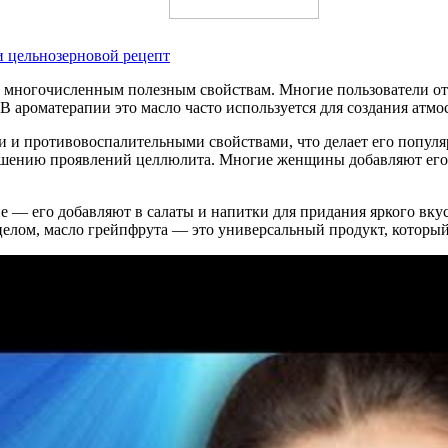
и цельнозерновой рецепт
м многочисленным полезным свойствам. Многие пользователи о
В ароматерапии это масло часто используется для создания атмо
и и противовоспалительными свойствами, что делает его популя
ьшению проявлений целлюлита. Многие женщины добавляют его в
 — его добавляют в салаты и напитки для придания яркого вку
 целом, масло грейпфрута — это универсальный продукт, которы