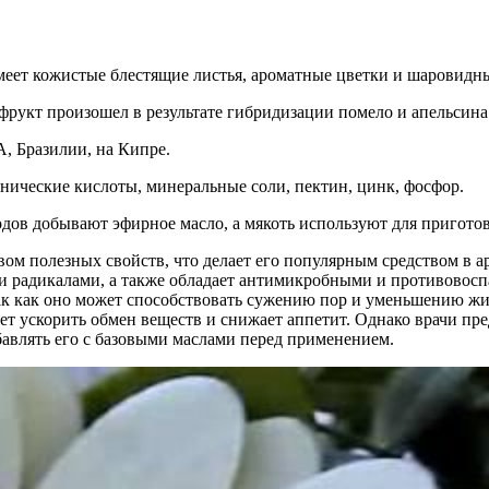
меет кожистые блестящие листья, ароматные цветки и шаровидн
 фрукт произошел в результате гибридизации помело и апельсина
, Бразилии, на Кипре.
нические кислоты, минеральные соли, пектин, цинк, фосфор.
одов добывают эфирное масло, а мякоть используют для приготов
вом полезных свойств, что делает его популярным средством в 
ми радикалами, а также обладает антимикробными и противово
так как оно может способствовать сужению пор и уменьшению жи
гает ускорить обмен веществ и снижает аппетит. Однако врачи пре
бавлять его с базовыми маслами перед применением.