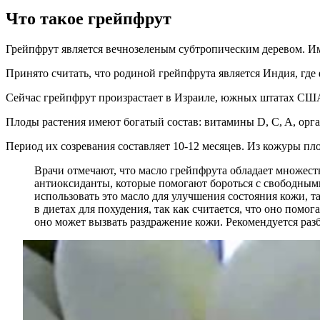
Что такое грейпфрут
Грейпфрут является вечнозеленым субтропическим деревом. И
Принято считать, что родиной грейпфрута является Индия, где
Сейчас грейпфрут произрастает в Израиле, южных штатах США
Плоды растения имеют богатый состав: витамины D, C, A, орга
Период их созревания составляет 10-12 месяцев. Из кожуры пл
Врачи отмечают, что масло грейпфрута обладает множест
антиоксиданты, которые помогают бороться с свободны
использовать это масло для улучшения состояния кожи, 
в диетах для похудения, так как считается, что оно помо
оно может вызвать раздражение кожи. Рекомендуется раз