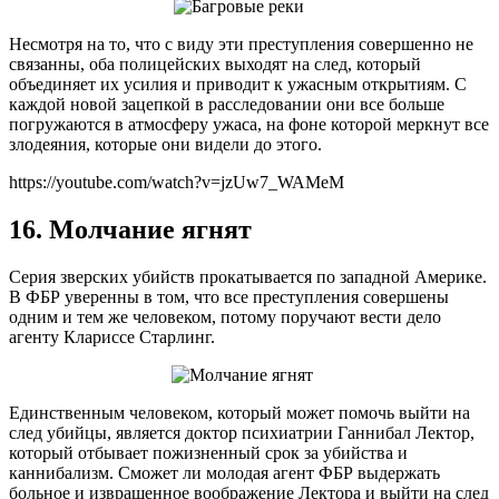
Несмотря на то, что с виду эти преступления совершенно не
связанны, оба полицейских выходят на след, который
объединяет их усилия и приводит к ужасным открытиям. С
каждой новой зацепкой в расследовании они все больше
погружаются в атмосферу ужаса, на фоне которой меркнут все
злодеяния, которые они видели до этого.
https://youtube.com/watch?v=jzUw7_WAMeM
16. Молчание ягнят
Серия зверских убийств прокатывается по западной Америке.
В ФБР уверенны в том, что все преступления совершены
одним и тем же человеком, потому поручают вести дело
агенту Клариссе Старлинг.
Единственным человеком, который может помочь выйти на
след убийцы, является доктор психиатрии Ганнибал Лектор,
который отбывает пожизненный срок за убийства и
каннибализм. Сможет ли молодая агент ФБР выдержать
больное и извращенное воображение Лектора и выйти на след