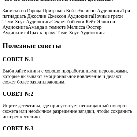
Записки из Города Призраков Кейт Эллисон АудиокнигаТри
пятнадцать Джослин Джексон АудиокнигаНочные грехи
Тэми Хоуг АудиокнигаСекрет бабочки Кейт Эллисон
АудиокнигаАманда в темноте Мелисса Фостер
АудиокнигаПрах к праху Тэми Хоуг Аудиокнига
Полезные советы
СОВЕТ №1
Выбирайте книги с хорошо проработанными персонажами,
которые вызывают эмоциональное вовлечение и делают
сюжет более захватывающим.
СОВЕТ №2
Ищите детективы, где присутствует неожиданный поворот
сюжета или необычное разрешение загадки, чтобы сохранить
интерес к чтению.
СОВЕТ №3