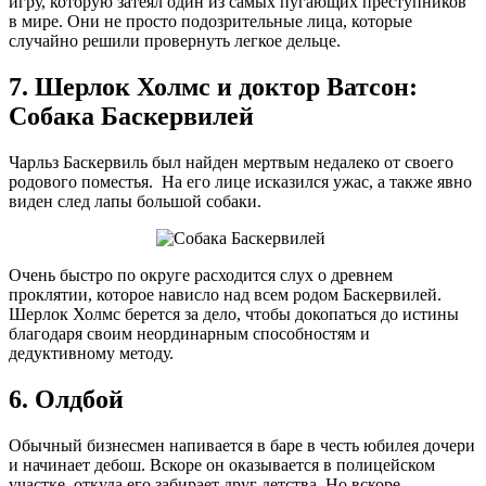
игру, которую затеял один из самых пугающих преступников
в мире. Они не просто подозрительные лица, которые
случайно решили провернуть легкое дельце.
7. Шерлок Холмс и доктор Ватсон:
Собака Баскервилей
Чарльз Баскервиль был найден мертвым недалеко от своего
родового поместья. На его лице исказился ужас, а также явно
виден след лапы большой собаки.
Очень быстро по округе расходится слух о древнем
проклятии, которое нависло над всем родом Баскервилей.
Шерлок Холмс берется за дело, чтобы докопаться до истины
благодаря своим неординарным способностям и
дедуктивному методу.
6. Олдбой
Обычный бизнесмен напивается в баре в честь юбилея дочери
и начинает дебош. Вскоре он оказывается в полицейском
участке, откуда его забирает друг детства. Но вскоре