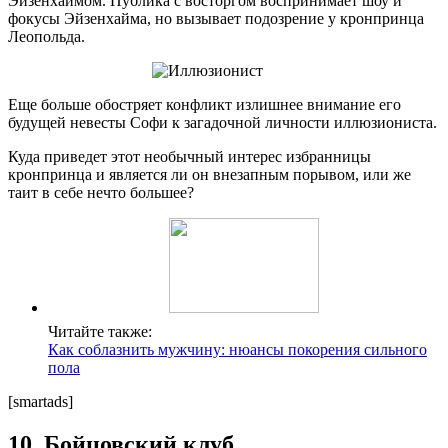
Эйзенхаймом. Публика с восторгом воспринимает шоу и
фокусы Эйзенхайма, но вызывает подозрение у кронпринца
Леопольда.
Еще больше обостряет конфликт излишнее внимание его
будущей невесты Софи к загадочной личности иллюзиониста.
Куда приведет этот необычный интерес избранницы
кронпринца и является ли он внезапным порывом, или же
таит в себе нечто большее?
Читайте также:
Как соблазнить мужчину: нюансы покорения сильного
пола
[smartads]
10. Бойцовский клуб