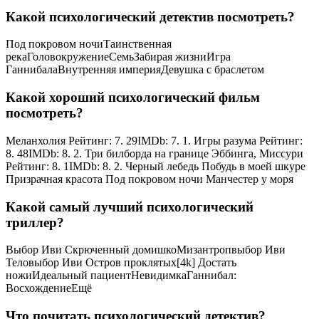
Какой психологический детектив посмотреть?
Под покровом ночиТаинственная
рекаГоловокружениеСемьЗабирая жизниИгра
ГаннибалаВнутренняя империяДевушка с браслетом
Какой хороший психологический фильм
посмотреть?
Меланхолия Рейтинг: 7. 29IMDb: 7. 1. Игры разума Рейтинг:
8. 48IMDb: 8. 2. Три билборда на границе Эббинга, Миссури
Рейтинг: 8. 1IMDb: 8. 2. Черный лебедь Побудь в моей шкуре
Призрачная красота Под покровом ночи Манчестер у моря
Какой самый лучший психологический
триллер?
Выбор Иви Скрюченный домишкоМизантропвыбор Иви
Теловыбор Иви Остров проклятых[4k] Достать
ножиИдеальный пациентНевидимкаГаннибал:
ВосхождениеЕщё
Что почитать психологический детектив?