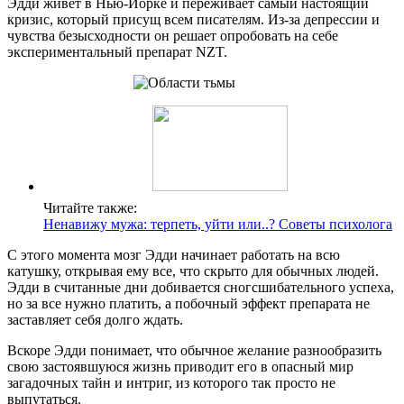
Эдди живет в Нью-Йорке и переживает самый настоящий
кризис, который присущ всем писателям. Из-за депрессии и
чувства безысходности он решает опробовать на себе
экспериментальный препарат NZT.
Читайте также:
Ненавижу мужа: терпеть, уйти или..? Советы психолога
С этого момента мозг Эдди начинает работать на всю
катушку, открывая ему все, что скрыто для обычных людей.
Эдди в считанные дни добивается сногсшибательного успеха,
но за все нужно платить, а побочный эффект препарата не
заставляет себя долго ждать.
Вскоре Эдди понимает, что обычное желание разнообразить
свою застоявшуюся жизнь приводит его в опасный мир
загадочных тайн и интриг, из которого так просто не
выпутаться.