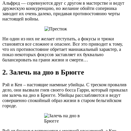
Альфред — соревнуются друг с другом в мастерстве и ведут
дружескую конкуренцию, но желание обойти соперника
заводит их очень далеко, придавая противостоянию черты
настоящей войны.
Ни один из них не желает отступать, а фокусы и трюки
становятся все сложнее и опаснее. Все это приводит к тому,
что их противостояние обретает маниакальный характер, а
показ некоторых фокусов заставляет их буквально
балансировать на грани жизни и смерти…
2. Залечь на дно в Брюгге
Рэй и Кен – настоящие наемные убийцы. С треском провалив
дело, они вызвали гнев своего босса Гарри, который приказал
им залечь на дно в Брюгге. Убийцы расслабляются и ведут
совершенно спокойный образ жизни в старом бельгийском
городе.
Рэй от безделья встречается с местной красавицей, а Кен