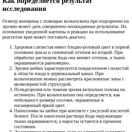
К
ак определяется результат
исследования
Осмотр женщины с помощью кольпоскопа при подозрении на
эрозию может дать совершенно неожиданные результаты. На
основании увиденной картины и реакции на использование
реагентов врач может поставить диагноз.
Здоровая слизистая имеет бледно-розовый цвет в первой
половине цикла и синеватый оттенок во второй. При
обработке раствором йода она меняет оттенок, а ткани
окрашиваются равномерно.
Эрозия шейки характеризуется покраснением слизистой
в области входа в цервикальный канал. При
кольпоскопии можно рассмотреть красноватые зоны с
мелкозернистой структурой.
Псевдоэрозия или ложная эрозия визуально похожа на
истинную. При кольпоскопии она определяется, как
небольшого размера сосочки, окрашенные в
насыщенный яркий цвет.
Папилломы на шейке при контакте с уксусной кислотой
белеют. После нанесения раствора йода окружающие
ткани окрашиваются, а наросты остаются в прежнем
состоянии.
Эндометриоз выявляется, если на слизистой находятся