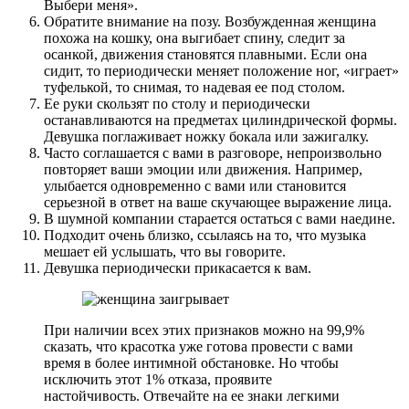
Выбери меня».
Обратите внимание на позу. Возбужденная женщина
похожа на кошку, она выгибает спину, следит за
осанкой, движения становятся плавными. Если она
сидит, то периодически меняет положение ног, «играет»
туфелькой, то снимая, то надевая ее под столом.
Ее руки скользят по столу и периодически
останавливаются на предметах цилиндрической формы.
Девушка поглаживает ножку бокала или зажигалку.
Часто соглашается с вами в разговоре, непроизвольно
повторяет ваши эмоции или движения. Например,
улыбается одновременно с вами или становится
серьезной в ответ на ваше скучающее выражение лица.
В шумной компании старается остаться с вами наедине.
Подходит очень близко, ссылаясь на то, что музыка
мешает ей услышать, что вы говорите.
Девушка периодически прикасается к вам.
При наличии всех этих признаков можно на 99,9%
сказать, что красотка уже готова провести с вами
время в более интимной обстановке. Но чтобы
исключить этот 1% отказа, проявите
настойчивость. Отвечайте на ее знаки легкими