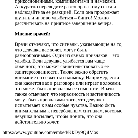
прикосновениями, комплиментами и намеками.
Аккуратно переведите разговор на тему секса и
наблюдайте за ее реакцией. Если она продолжает
шутить и игриво улыбаться – бинго! Можно
рассчитывать на приятное завершение вечера.
Мнение врачей:
Врачи отмечают, что сигналы, указывающие на то,
что девушка вас хочет, могут быть
разнообразными. Один из явных признаков – это
улыбка. Если девушка улыбается вам чаще
обычного, это может свидетельствовать о ее
заинтересованности. Также важно обратить
внимание на ее жесты и мимику. Например, если
она касается вас в разговоре или играет волосами,
это может быть признаком ее симпатии. Врачи
также отмечают, что нервозность и застенчивость
могут быть признаками того, что девушка
испытывает к вам особые чувства. Важно быть
внимательным к невербальным сигналам, которые
девушка посылает, чтобы понять, что она
действительно хочет.
https://www.youtube.com/embed/KkDy9QiIMos