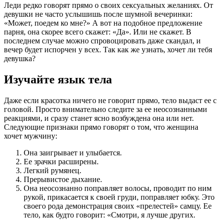
Леди редко говорят прямо о своих сексуальных желаниях. От
девушки не часто услышишь после шумной вечеринки:
«Может, поедем ко мне?» А вот на подобное предложение
парня, она скорее всего скажет: «Да». Или не скажет. В
последнем случае можно спровоцировать даже скандал, и
вечер будет испорчен у всех. Так как же узнать, хочет ли тебя
девушка?
Изучайте язык тела
Даже если красотка ничего не говорит прямо, тело выдаст ее с
головой. Просто внимательно следите за ее неосознанными
реакциями, и сразу станет ясно возбуждена она или нет.
Следующие признаки прямо говорят о том, что женщина
хочет мужчину:
Она заигрывает и улыбается.
Ее зрачки расширены.
Легкий румянец.
Прерывистое дыхание.
Она неосознанно поправляет волосы, проводит по ним
рукой, прикасается к своей груди, поправляет юбку. Это
своего рода демонстрация своих «прелестей» самцу. Ее
тело, как будто говорит: «Смотри, я лучше других.