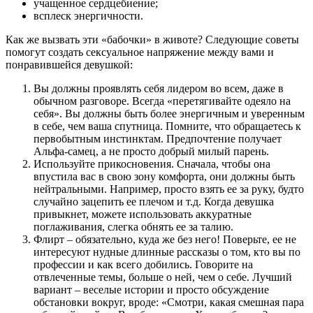
учащенное сердцебиение;
всплеск энергичности.
Как же вызвать эти «бабочки» в животе? Следующие советы
помогут создать сексуальное напряжение между вами и
понравившейся девушкой:
Вы должны проявлять себя лидером во всем, даже в
обычном разговоре. Всегда «перетягивайте одеяло на
себя». Вы должны быть более энергичным и уверенным
в себе, чем ваша спутница. Помните, что обращаетесь к
первобытным инстинктам. Предпочтение получает
Альфа-самец, а не просто добрый милый парень.
Используйте прикосновения. Сначала, чтобы она
впустила вас в свою зону комфорта, они должны быть
нейтральными. Например, просто взять ее за руку, будто
случайно зацепить ее плечом и т.д. Когда девушка
привыкнет, можете использовать аккуратные
поглаживания, слегка обнять ее за талию.
Флирт – обязательно, куда же без него! Поверьте, ее не
интересуют нудные длинные рассказы о том, кто вы по
профессии и как всего добились. Говорите на
отвлеченные темы, больше о ней, чем о себе. Лучший
вариант – веселые истории и просто обсуждение
обстановки вокруг, вроде: «Смотри, какая смешная пара