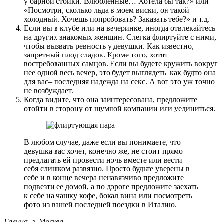
у барной стойки. Влюбленные… Хотела бы так?» или
«Посмотри, сколько льда в моем виски, он такой
холодный. Хочешь попробовать? Заказать тебе?» и т.д.
Если вы в клубе или на вечеринке, иногда отвлекайтесь
на других знакомых женщин. Слегка флиртуйте с ними,
чтобы вызвать ревность у девушки. Как известно,
запретный плод сладок. Кроме того, хотят
востребованных самцов. Если вы будете кружить вокруг
нее одной весь вечер, это будет выглядеть, как будто она
для вас– последняя надежда на секс. А вот это уж точно
не возбуждает.
Когда видите, что она заинтересована, предложите
отойти в сторону от шумной компании или уединиться.
В любом случае, даже если вы понимаете, что
девушка вас хочет, конечно же, не стоит прямо
предлагать ей провести ночь вместе или вести
себя слишком развязно. Просто будьте уверены в
себе и в конце вечера ненавязчиво предложите
подвезти ее домой, а по дороге предложите заехать
к себе на чашку кофе, бокал вина или посмотреть
фото из вашей последней поездки в Италию.
Галина, г. Москва