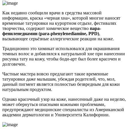
Как недавно сообщили врачи в средства массовой
информации, краска «черная хна», которой многие наносят
временные татуировки на курортном отдыхе, фестивалях
творчества, содержит химическое вещество
пара-
фениленедиамин (para-phenylenediamine, PPD)
,
вызывающее серьёзные аллергические реакции на коже.
Традиционно это химикат использовался для окрашивания
темных волос и добавлялся к натуральной хне при нанесении
рисунка тату на кожу, чтобы боди-арт был более красочен и
долговечен.
Частные мастера вовсю предлагают такие временные
татуировки даже малышам, убеждая родителей, что, мол,
данный пигмент является полностью безвредным для кожи
натуральным продуктом.
Однако красочный узор на коже, нанесенный даже на неделю,
может обернуться опасными кожными проблемами,
предупреждают медицинские специалисты из Американской
академии дерматологии и Университета Калифорнии.