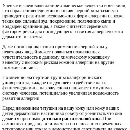
Ученые исследовали данное химическое вещество и выявили,
что пара-фениленедиамин в составе черной хны зачастую
приводит к развитию всевозможных форм аллергии на коже,
таких как сильный зуд, покраснение, появлению сыпи и
волдырей крапивницы, а также считается серьезным
фактором риска для последующего развития аллергического
дерматита и экземы.
Даже после однократного применения черной хны у
некоторых людей может появиться пожизненная
чувствительность к данному химическому красящему
веществу с высоким риском кожной аллергии на другие
похожие составы.
По мнению экспертной группы калифорнийского
университета, каждое следующее воздействие пара-
фениленедиамина на кожу снова напрягает иммунную
систему человека, потенциально увеличивая возможность
развития аллергии.
Перед нанесением татушки на вашу кожу или кожу ваших
детей дерматологи настойчиво советуют убедиться, что она
делается при помощи
только растительной хны
. При
сомнениях продавца или мастера по нанесению временных
татуировок или отказе в демонстрации сертификата на краску,