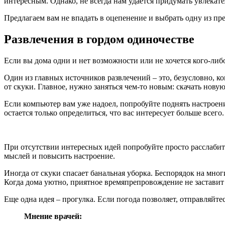
интересным. Однако, не всегда нам удается придумать увлекате
Предлагаем вам не впадать в оцепенение и выбрать одну из пр
Развлечения в гордом одиночестве
Если вы дома одни и нет возможности или не хочется кого-либ
Один из главных источников развлечений – это, безусловно, к
от скуки. Главное, нужно заняться чем-то новым: скачать нов
Если компьютер вам уже надоел, попробуйте поднять настроение
остается только определиться, что вас интересует больше всег
При отсутствии интересных идей попробуйте просто расслабитьс
мыслей и повысить настроение.
Иногда от скуки спасает банальная уборка. Беспорядок на мног
Когда дома уютно, приятное времяпрепровождение не заставит 
Еще одна идея – прогулка. Если погода позволяет, отправляйте
Мнение врачей: