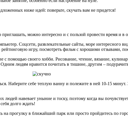
льное занятие, особенно если настроение на нуле.
едложенных ниже идей: поверьте, скучать вам не придется!
о приглашать, можно интересно и с пользой провести время и в 
омпьютер. Соцсети, развлекательные сайты, море интересного в
ую рейтинговую игру, посмотреть фильм с хорошими отзывами, по
 с помощью своего хобби. Рисование, чтение, вязание, кулинари
о. Одним людям нравится почитать в тишине, другим – подурачит
я. Наберите себе теплую ванну и полежите в ней 10-15 минут. З
их людей навевает уныние и тоску, поэтому когда вы почувствует
себя долго ждать!
сь на прогулку в ближайший парк или просто пройдитесь по город