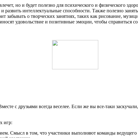
звлечет, но и будет полезно для психического и физического здо
 и развить интеллектуальные способности. Также полезно занятьс
тоит забывать о творческих занятиях, таких как рисование, музи
риносят удовольствие и позитивные эмоции, чтобы справиться со
месте с друзьями всегда веселее. Если же вы все-таки заскучали
х игр:
ием. Смысл в том, что участники выполняют команды ведущего 