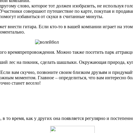
жной компании.
другому слово, которое тот должен изобразить, не используя гол
Участники совершают путешествие по карте, покупая и продава
помогут избавиться от скуки в считанные минуты.
 внести гитара. Если кто-то в вашей компании играет на этом 
моментально.
ого времяпрепровождения. Можно также посетить парк аттракцио
йший лес на пикник, сделать шашлыки. Окружающая природа, куп
 Если вам скучно, позвоните своим близким друзьям и придумайт
ожным моментом. Главное – определиться, что вам интересно бол
точно станет весело!
, в то время, как у других она появляется регулярно и постепен