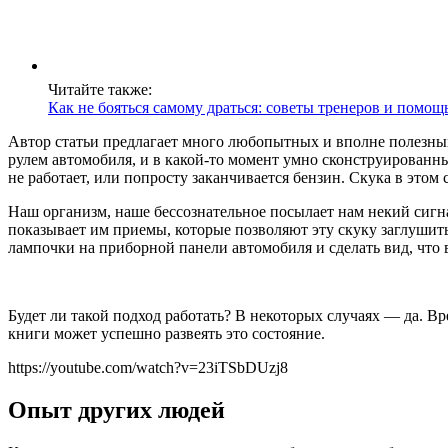
Читайте также:
Как не бояться самому драться: советы тренеров и помощ
Автор статьи предлагает много любопытных и вполне полезных 
рулем автомобиля, и в какой-то момент умно сконструированны
не работает, или попросту заканчивается бензин. Скука в этом
Наш организм, наше бессознательное посылает нам некий сигнал
показывает им приемы, которые позволяют эту скуку заглушить
лампочки на приборной панели автомобиля и сделать вид, что в
Будет ли такой подход работать? В некоторых случаях — да. Вр
книги может успешно развеять это состояние.
https://youtube.com/watch?v=23iTSbDUzj8
Опыт других людей