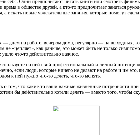
ечь себя. Одни предпочитают читать книги или смотреть фильмы
 время в обществе друзей, а кто-то предпочитает заняться руко
ся, а искать новые увлекательные занятия, которые помогут сде
 — днем на работе, вечером дома, регулярно — на выходных, то э
м не «цепляет», как раньше, это может быть не только симптомо
е ушло что-то действительно важное.
 не используете на ней свой профессиональный и личный потенци
нечно, если люди, которые ничего не делают на работе и им это, 
одом к ней нужно что-то делать, что-то менять.
ь о том, что какие-то ваши важные жизненные потребности при т
хотели бы действительно хотели делать — вместо того, чтобы ску