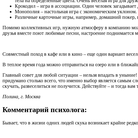
тела на определенные цвета. Очень веселая игра для дру
Крокодил – игра в ассоциации. Один человек загадывает 
Монополия – настольная игра с экономическим уклоном. 
Различные карточные игры, например, домашний покер, 
Помимо коллективных игр, нужную атмосферу в компанию может
друзья вместе поют любимые песни, настроение поднимается 
Совместный поход в кафе или в кино – еще один вариант весел
В теплое время года можно отправиться на озеро или в ближа
Главный совет для любой ситуации – нельзя впадать в уныние!
придумано столько всего, что именно выбор является самым сл
скучать, развеселиться не получится. Действуйте – и тогда вам 
Полина, г. Москва
Комментарий психолога:
Бывает, что в жизни одних людей скука возникает крайне редко